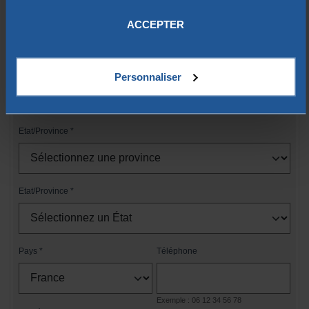
vos données.
Complément d'adresse
ACCEPTER
Code postal
Ville
Personnaliser
Etat/Province
Etat/Province
Pays
Téléphone
Exemple : 06 12 34 56 78