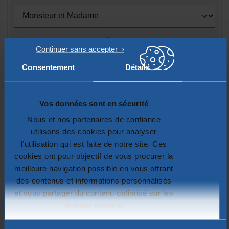
Nom
Prénom
Consentement
Détails
Entrez votre nom de famille
Entrez votre prénom
E-mail
Vos données sont en sécurité
Nous et nos partenaires de confiance
utilisons des cookies pour analyser
exemple : prenom.nom@domaine.fr
l’utilisation qui est faite de notre site. Ces
Confirmation de votre E-mail
cookies ont pour objectif de vous procurer la
meilleure navigation possible en vous offrant
des contenus et informations personnalisés
et vous partager du contenu optimisé sur les
Adresse
réseaux sociaux.
Plus d'informations sur la protection de