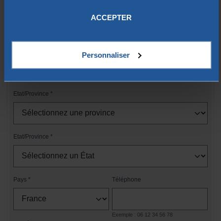
vos données.
Complément d'adresse
ACCEPTER
Code postal
Ville
Personnaliser
Etat/Province
Etat/Province
Pays
Téléphone
Exemple : 06 12 34 56 78