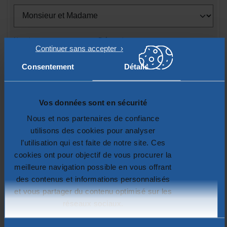
Nom
Prénom
Consentement
Détails
Entrez votre nom de famille
Entrez votre prénom
E-mail
Vos données sont en sécurité
Nous et nos partenaires de confiance
utilisons des cookies pour analyser
exemple : prenom.nom@domaine.fr
l’utilisation qui est faite de notre site. Ces
Confirmation de votre E-mail
cookies ont pour objectif de vous procurer la
meilleure navigation possible en vous offrant
des contenus et informations personnalisés
et vous partager du contenu optimisé sur les
Adresse
réseaux sociaux.
Plus d'informations sur la protection de