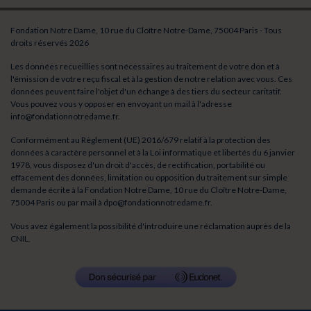
Fondation Notre Dame, 10 rue du Cloître Notre-Dame, 75004 Paris - Tous
droits réservés 2026
Les données recueillies sont nécessaires au traitement de votre don et à
l'émission de votre reçu fiscal et à la gestion de notre relation avec vous. Ces
données peuvent faire l'objet d'un échange à des tiers du secteur caritatif.
Vous pouvez vous y opposer en envoyant un mail à l'adresse
info@fondationnotredame.fr
.
Conformément au Règlement (UE) 2016/679 relatif à la protection des
données à caractère personnel et à la Loi informatique et libertés du 6 janvier
1978, vous disposez d'un droit d'accès, de rectification, portabilité ou
effacement des données, limitation ou opposition du traitement sur simple
demande écrite à la Fondation Notre Dame, 10 rue du Cloître Notre-Dame,
75004 Paris ou par mail à
dpo@fondationnotredame.fr
.
Vous avez également la possibilité d'introduire une réclamation auprès de la
CNIL.