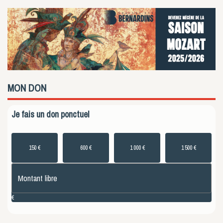
MON
DON
Je fais un don
ponctuel
150 €
600 €
1 000 €
1 500 €
€